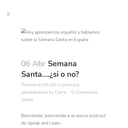
06 Abr
Semana
Santa….¿si o no?
Posted at 09:16h
in
podcast
,
speak&learn
by
Clara
0 Comments
Share
Bienvenido, bienvenida a un nuevo podcast
de Speak and Learn.