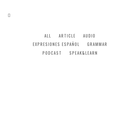
ALL
ARTICLE
AUDIO
EXPRESIONES ESPAÑOL
GRAMMAR
PODCAST
SPEAK&LEARN
10 Expresiones Españolas
relacionadas con la comida.
¡Hoy en nuestro blog os enseñamos 10
Expresiones en Español relacionadas con
la comida!...
12 marzo, 2020
/
0 Comments