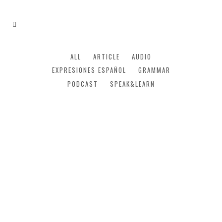
ALL
ARTICLE
AUDIO
EXPRESIONES ESPAÑOL
GRAMMAR
PODCAST
SPEAK&LEARN
10 Expresiones Españolas
relacionadas con la comida.
¡Hoy en nuestro blog os enseñamos 10
Expresiones en Español relacionadas con
la comida!...
12 marzo, 2020
/
0 Comments