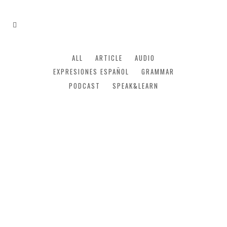
ALL
ARTICLE
AUDIO
EXPRESIONES ESPAÑOL
GRAMMAR
PODCAST
SPEAK&LEARN
10 Expresiones Españolas
relacionadas con la comida.
¡Hoy en nuestro blog os enseñamos 10
Expresiones en Español relacionadas con
la comida!...
12 marzo, 2020
/
0 Comments