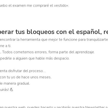
pruebo el examen me compraré el vestido».
perar tus bloqueos con el español, r
encontrar la herramienta que mejor te funcione para tranquilizart
e a ti.
. Todos cometemos errores, forma parte del aprendizaje.
 pedirle a alguien que hable más despacio.
tenta disfrutar del proceso…
con tu yo de hace unos meses.
de manera gradual.
uirás! 💪
o en nuestra web, puedes hacerlo y recibirás nuestra Newsletter 