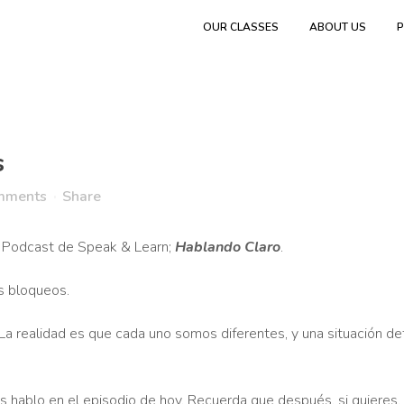
OUR CLASSES
ABOUT US
P
s
mments
Share
l Podcast de Speak & Learn;
Hablando Claro
.
os bloqueos.
a realidad es que cada uno somos diferentes, y una situación d
s hablo en el episodio de hoy. Recuerda que después, si quieres