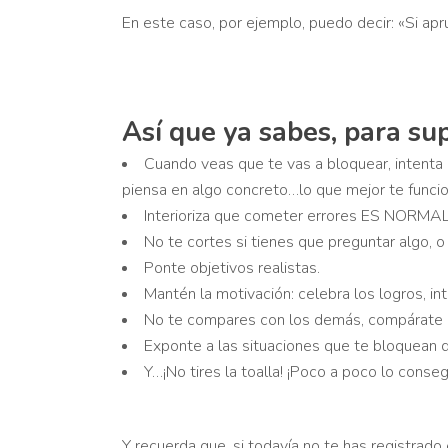
En este caso, por ejemplo, puedo decir: «Si a
Así que ya sabes, para su
Cuando veas que te vas a bloquear, intenta 
piensa en algo concreto…lo que mejor te funcion
Interioriza que cometer errores ES NORMAL
No te cortes si tienes que preguntar algo, o
Ponte objetivos realistas.
Mantén la motivación: celebra los logros, in
No te compares con los demás, compárate 
Exponte a las situaciones que te bloquean 
Y…¡No tires la toalla! ¡Poco a poco lo conseg
Y recuerda que, si todavía no te has registrad