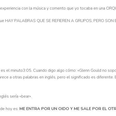
mi experiencia con la música y comento que yo tocaba en una OR
arte que HAY PALABRAS QUE SE REFIEREN A GRUPOS, PERO SON
 es el minuto3:05. Cuando digo algo cómo: «Glenn Gould no sopo
rece a otras palabras en inglés, pero el significado es diferente. 
nglés sería «bear».
 de hoy es:
ME ENTRA POR UN OIDO Y ME SALE POR EL OTR