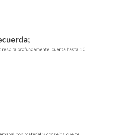
ecuerda;
e: respira profundamente, cuenta hasta 10,
semanal con material y consejos que te