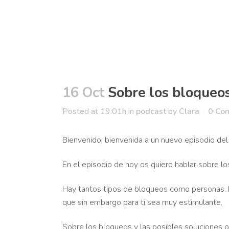
16 Oct
Sobre los bloqueo
Posted at 19:01h
in
podcast
by
Clara
0 Co
Bienvenido, bienvenida a un nuevo episodio de
En el episodio de hoy os quiero hablar sobre l
Hay tantos tipos de bloqueos como personas. L
que sin embargo para ti sea muy estimulante.
Sobre los bloqueos y las posibles soluciones o