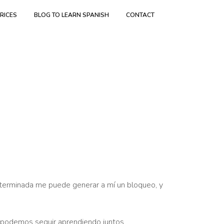
RICES
BLOG TO LEARN SPANISH
CONTACT
eterminada me puede generar a mí un bloqueo, y
, podemos seguir aprendiendo juntos.