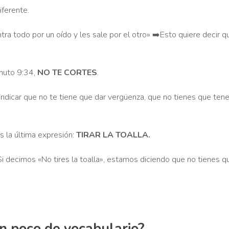
iferente.
tra todo por un oído y les sale por el otro» ➡️Esto quiere decir q
inuto 9:34,
NO TE CORTES
.
 indicar que no te tiene que dar vergüenza, que no tienes que ten
s la última expresión:
TIRAR LA TOALLA.
. Si decimos «No tires la toalla», estamos diciendo que no tienes 
n poco de vocabulario?