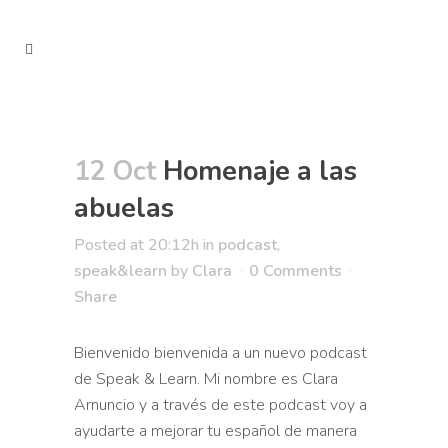
12 Oct
Homenaje a las
abuelas
Posted at 20:12h
in
podcast
,
speak&learn
by
Clara
0 Comments
Share
Bienvenido bienvenida a un nuevo podcast
de Speak & Learn. Mi
nombre es Clara
Arnuncio y a través de este podcast voy a
ayudarte a
mejorar tu español de manera