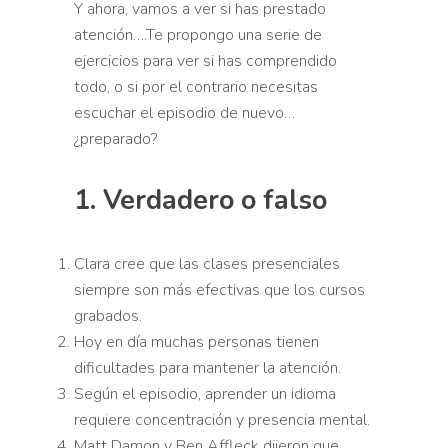
Y ahora, vamos a ver si has prestado
atención….Te propongo una serie de
ejercicios para ver si has comprendido
todo, o si por el contrario necesitas
escuchar el episodio de nuevo…
¿preparado?
1. Verdadero o falso
Lee las frases y decide si son verdaderas
(V) o falsas (F).
Clara cree que las clases presenciales
siempre son más efectivas que los cursos
grabados.
Hoy en día muchas personas tienen
dificultades para mantener la atención.
Según el episodio, aprender un idioma
requiere concentración y presencia mental.
Matt Damon y Ben Affleck dijeron que