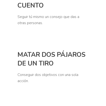
CUENTO
Significado:
Seguir tú mismo un consejo que das a
otras personas.
Siempre digo que hay que
Ejemplo:
descansar más… pero yo también
tengo que aplicarme el cuento.
MATAR DOS PÁJAROS
DE UN TIRO
Significado:
Conseguir dos objetivos con una sola
acción.
Escucho podcasts mientras
Ejemplo:
camino y así mato dos pájaros de
un tiro.