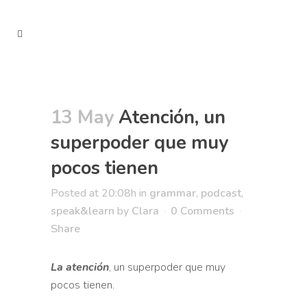
13 May
Atención, un
superpoder que muy
pocos tienen
Posted at 20:08h
in
grammar
,
podcast
,
speak&learn
by
Clara
0 Comments
Share
La atención
, un superpoder que muy
pocos tienen.