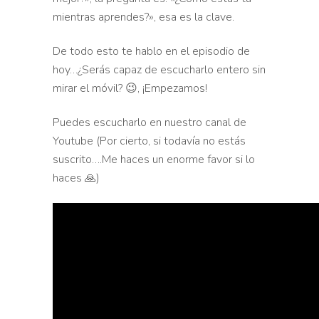
mientras aprendes?», esa es la clave.
De todo esto te hablo en el episodio de
hoy…¿Serás capaz de escucharlo entero sin
mirar el móvil? 😉, ¡Empezamos!
Puedes escucharlo en nuestro canal de
Youtube (Por cierto, si todavía no estás
suscrito….Me haces un enorme favor si lo
haces 🙏)