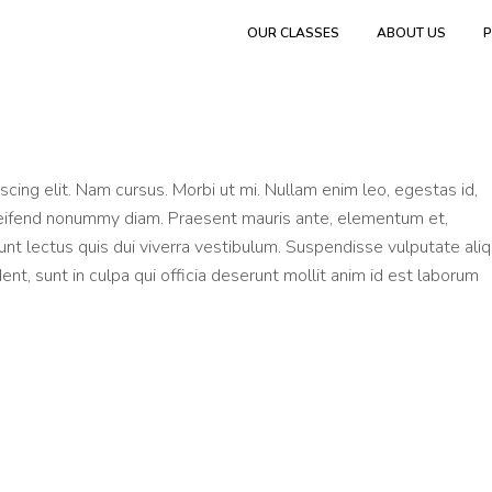
OUR CLASSES
ABOUT US
P
cing elit. Nam cursus. Morbi ut mi. Nullam enim leo, egestas id,
leifend nonummy diam. Praesent mauris ante, elementum et,
dunt lectus quis dui viverra vestibulum. Suspendisse vulputate al
nt, sunt in culpa qui officia deserunt mollit anim id est laborum