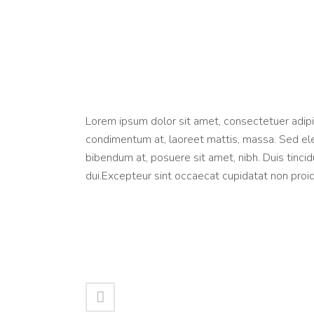
About This Project
Lorem ipsum dolor sit amet, consectetuer adipis
condimentum at, laoreet mattis, massa. Sed e
bibendum at, posuere sit amet, nibh. Duis tinci
dui.Excepteur sint occaecat cupidatat non proide